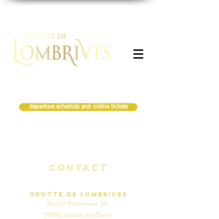
Cart
departure schedule and online tickets
Contact
Grotte de Lombrives
Route Nationale 20
09400, Ussat-les-Bains