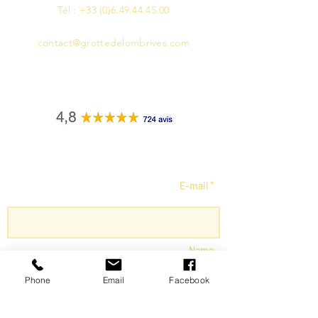
​​Tél :
+33 (0)6.49.44.45.00
contact@grottedelombrives.com
Mentions légales
E-mail *
Name
Phone
Email
Facebook
Object