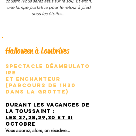
coussin (vous serez assis sur le sol). Et enfin,
une lampe portative pour le retour à pied
sous les étoiles...
Halloween à Lombrives
SPECTACLE
DÉAMBULATO
IRE
ET ENCHANTEUR
(parcours de 1H30
dans la grotte)
Dur
ant
les vacances de
la
Toussaint :
les
27,
28,29,30 et 31
octobre
Vous adorez, alors, on récidive...