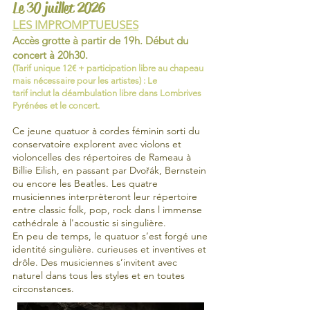
Le 30 juillet 2026
LES IMPROMPTUEUSES
Accès grotte à partir de 19h. Début du
concert
à 20h30.
(Tarif unique 12€ + participation libre au chapeau
mais nécessaire pour les artistes) : Le
tarif
inclut
la
déambulation
libre dans Lombrives
Pyrénées et le concert.
​Ce jeune quatuor à cordes féminin sorti du
conservatoire explorent avec violons et
violoncelles des répertoires de Rameau à
Billie Eilish, en passant par Dvořák, Bernstein
ou encore les Beatles. Les quatre
musiciennes interprèteront leur répertoire
entre classic folk, pop, rock dans l immense
cathédrale à l'acoustic si singulière.
En peu de temps, le quatuor s’est forgé une
identité singulière. curieuses et inventives et
drôle. Des musiciennes s’invitent avec
naturel dans tous les styles et en toutes
circonstances.