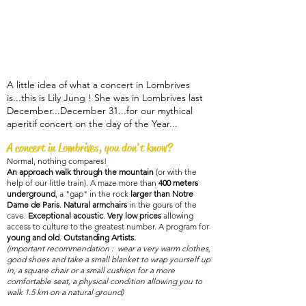
A little idea of what a concert in Lombrives
is...this is Lily Jung ! She was in Lombrives last
December...December 31...for our mythical
aperitif concert on the day of the Year...
A concert in Lombrives, you don't know?
Normal, nothing compares!
An approach walk through the mountain
(or with the
help of our little train). A maze more than
400 meters
underground
, a "gap" in the rock
larger than Notre
Dame de Paris
.
Natural armchairs
in the gours of the
cave.
Exceptional acoustic
.
Very low prices
allowing
access to culture to the greatest number. A program for
young and old
.
Outstanding Artists.
(important recommendation : wear a very warm clothes,
good shoes and take a small blanket to wrap yourself up
in, a square chair or a small cushion for a more
comfortable seat, a physical condition allowing you to
walk 1.5 km on a natural ground)