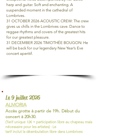
harp and guitar. Soft and enchanting. A
suspended moment in the cathedral of
Lombrives.
31 OCTOBER 2026 ACOUSTIC CREW: The crew
gives us chills in the Lombrives cave. Dance to
reggae rhythms and covers of the greatest hits
for our greatest pleasure.
31 DECEMBER 2026 TIMOTHÉE BOUGON: He
will be back for our legendary New Year’s Eve
concert aperitif.
Le 9 juillet 2026
ALMORIA
Accès grotte à partir de 19h. Début du
concert
à 20h30.
(Tarif unique 12€ + participation libre au chapeau mais
nécessaire pour les artistes) : Le
tarif
inclut
la
déambulation
libre dans Lombrives