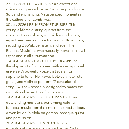
23 July 2026 LEILA ZITOUNI: An exceptional
voice accompanied by her Celtic harp and guitar.
Soft and enchanting. A suspended moment in
the cathedral of Lombrives.
30 July 2026 LES IMPROMPTUEUSES: This
young all-female string quartet from the
conservatory explores, with violins and cellos,
repertoires ranging from Rameau to Billie Eilish,
including Dvořák, Bernstein, and even The
Beatles. Musicians who naturally move across all
styles and in all circumstances.
7 AUGUST 2026 TIMOTHÉE BOUGON: The
flagship artist of Lombrives, with an exceptional
universe. A powerful voice that soars from
soprano to tenor. He moves between flute, lute,
guitar, and violin to perform “7 centuries of
song.” A show specially designed to match the
exceptional acoustics of Lombrives.
14 AUGUST 2026 LES FULGURANTS: Three
outstanding musicians performing colorful
baroque music from the time of the troubadours,
driven by violin, viola da gamba, baroque guitar,
and percussion.
20 AUGUST 2026 LEILA ZITOUNI: An
exceptional voice accompanied by her Celtic