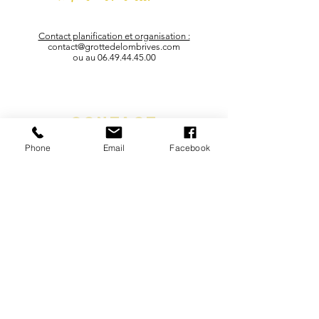
Contact planification et organisation :
contact@grottedelombrives.com
ou au
06.49.44.45.00
Contact
Phone
Email
Facebook
Grotte de Lombrives
RN20 Route d'Espagne
09400, Ussat
​​Tél :
06.49.44.45.00
contact@grottedelombrives.com