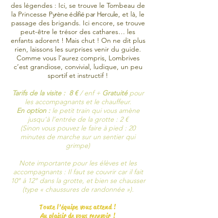
des légendes : Ici, se trouve le Tombeau de
la Princesse
Pyrène édifié par Hercule
, et là, le
passage des brigands. Ici encore, se trouve
peut-être le trésor des cathares… les
enfants adorent ! Mais chut ! On ne dit plus
rien, laissons les surprises venir du guide.
Comme vous l’aurez compris, Lombrives
c’est grandiose, convivial, ludique, un peu
sportif et instructif !
Tarifs de la visite : 8 €
/ enf +
Gratuité
pour
les accompagnants et le chauffeur.
En option :
le petit train qui vous amène
jusqu'à l’entrée de la grotte : 2 €
(Sinon vous pouvez le faire à pied : 20
minutes de marche sur un sentier qui
grimpe)
Note importante pour les élèves et les
accompagnants : Il faut se couvrir car il fait
10° à 12° dans la grotte, et bien se chausser
(type « chaussures de randonnée »).
Toute l’équipe vous attend !
Au plaisir de vous recevoir !